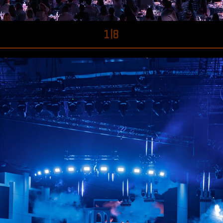
1
|
8