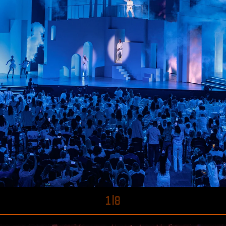
1
|
8