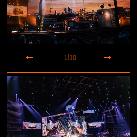
1
|
10