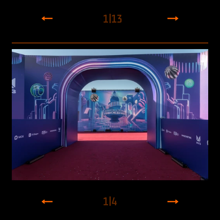
1
|
13
1
|
4