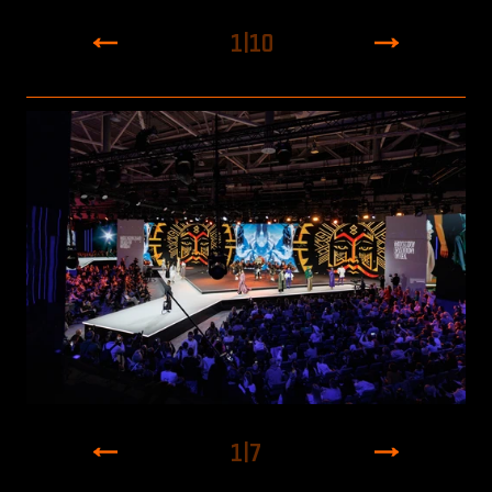
1
|
10
1
|
7