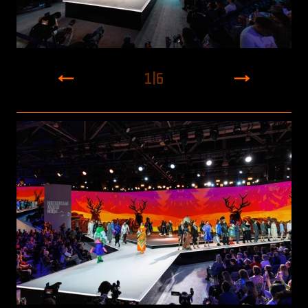
1
|
6