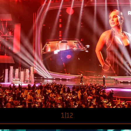
1
|
12