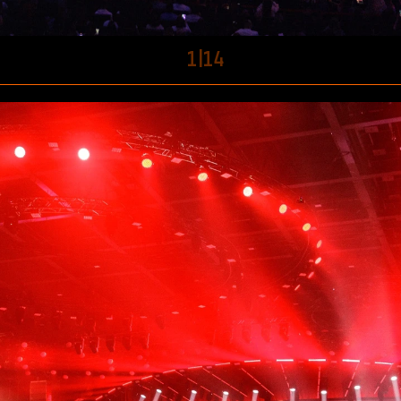
1
|
14