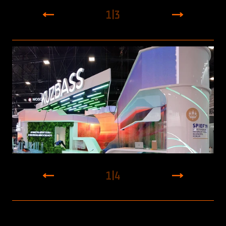
1
|
3
1
|
4