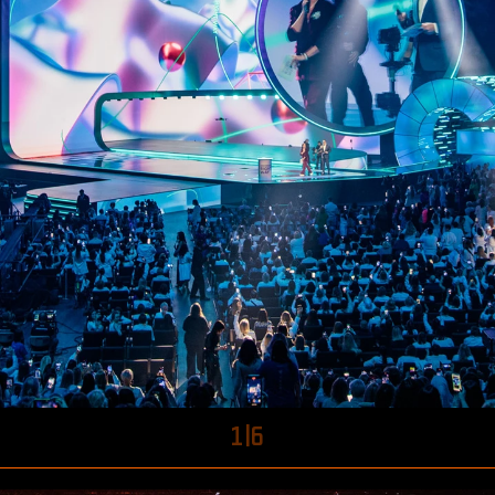
1
|
6