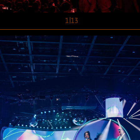
1
|
13